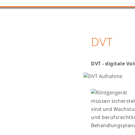
DVT
DVT - digitale V
müssen sicherste
sind und Wachstum
und berufsrechtli
Behandlungsplanu