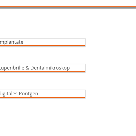
Implantologie
Lupenbrille & Co.
DVT